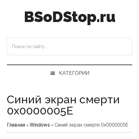
Skip
Skip
Skip
Skip
BSoDStop.ru
to
to
to
to
main
secondary
primary
footer
content
menu
sidebar
Поиск
по
сайту
...
КАТЕГОРИИ
Синий экран смерти
0x0000005E
Главная
»
Windows
»
Синий экран смерти 0x0000005E