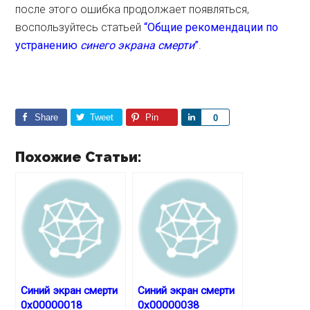
после этого ошибка продолжает появляться,
воспользуйтесь статьей
“Общие рекомендации по
устранению
синего экрана смерти
”
.
Share
Tweet
Pin
S
0
h
a
Похожие Статьи:
r
e
Синий экран смерти
Синий экран смерти
0x00000018
0x00000038