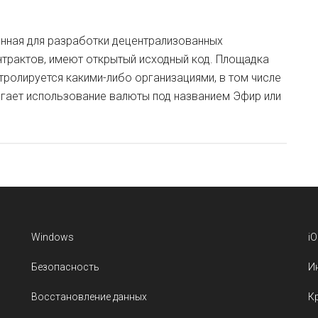
данная для разработки децентрализованных
нтрактов, имеют открытый исходный код. Площадка
тролируется какими-либо организациями, в том числе
агает использование валюты под названием Эфир или
Windows
i
Безопасность
И
Восстановление данных
К