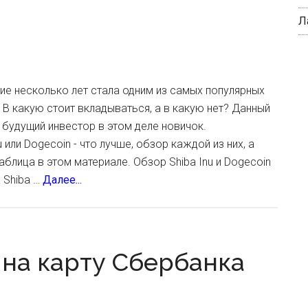
Л
ие несколько лет стала одним из самых популярных
 В какую стоит вкладываться, а в какую нет? Данный
 будущий инвестор в этом деле новичок.
 или Dogecoin - что лучше, обзор каждой из них, а
аблица в этом материале. Обзор Shiba Inu и Dogecoin
about
 Shiba …
Далее...
Сравнение
криптовалют
Shiba
Inu
c на карту Сбербанка
и
Dogecoin