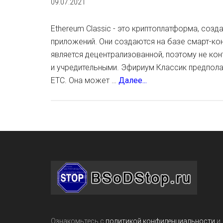
09.07.2021
Ethereum Classic - это криптоплатформа, соз
приложений. Они создаются на базе смарт-ко
является децентрализованной, поэтому не кон
и учредительными. Эфириум Классик предпол
about
ETC. Она может …
Далее...
Вывод
Ether
Classic
на
карту
Сбербанка
Footer
Ознакомьтесь с
политикой конфиденциальности
и