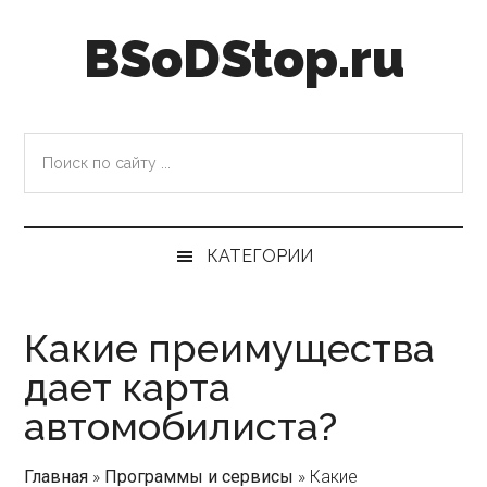
Skip
Skip
Skip
Skip
BSoDStop.ru
to
to
to
to
main
secondary
primary
footer
content
menu
sidebar
Поиск
по
сайту
...
КАТЕГОРИИ
Какие преимущества
дает карта
автомобилиста?
Главная
»
Программы и сервисы
»
Какие