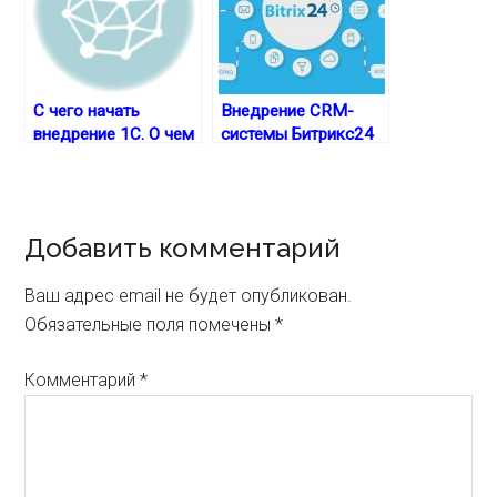
С чего начать
Внедрение CRM-
внедрение 1С. О чем
системы Битрикс24
нужно знать на
для автоматизации
старте
бизнес-процессов
Reader
Добавить комментарий
Interactions
Ваш адрес email не будет опубликован.
Обязательные поля помечены
*
Комментарий
*