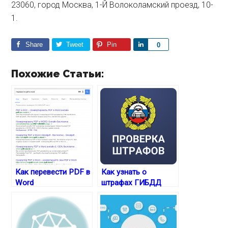
23060, город Москва, 1-Й Волоколамский проезд, 10-
1.
Share
Tweet
Pin
S
0
h
a
Похожие Статьи:
r
e
Как перевести PDF в
Как узнать о
Word
штрафах ГИБДД
через специальное
приложение