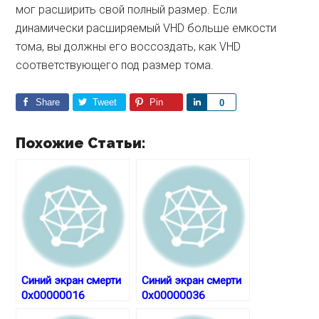
мог расширить свой полный размер. Если
динамически расширяемый VHD больше емкости
тома, вы должны его воссоздать, как VHD
соответствующего под размер тома.
Share
Tweet
Pin
S
0
h
a
Похожие Статьи:
r
e
Синий экран смерти
Синий экран смерти
0x00000016
0x00000036