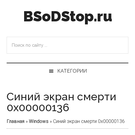
Skip
Skip
Skip
Skip
BSoDStop.ru
to
to
to
to
main
secondary
primary
footer
content
menu
sidebar
Поиск
по
сайту
...
КАТЕГОРИИ
Синий экран смерти
0x00000136
Главная
»
Windows
»
Синий экран смерти 0x00000136