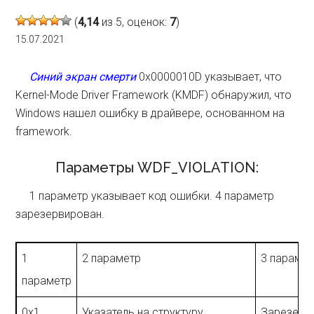
(
4,14
из 5, оценок:
7
)
15.07.2021
Синий экран смерти
0x0000010D указывает, что
Kernel-Mode Driver Framework (KMDF) обнаружил, что
Windows нашел ошибку в драйвере, основанном на
framework.
Параметры WDF_VIOLATION:
1 параметр указывает код ошибки. 4 параметр
зарезервирован.
1
2 параметр
3 парамет
параметр
0x1
Указатель на структуру
Зарезерв