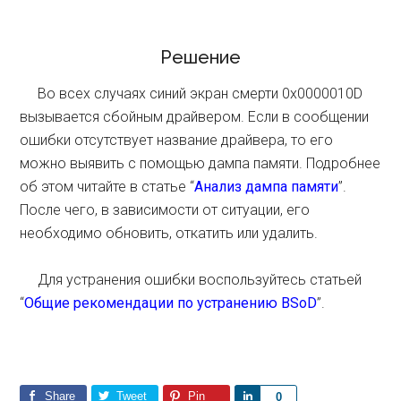
Решение
Во всех случаях синий экран смерти 0x0000010D
вызывается сбойным драйвером. Если в сообщении
ошибки отсутствует название драйвера, то его
можно выявить с помощью дампа памяти. Подробнее
об этом читайте в статье “
Анализ дампа памяти
”.
После чего, в зависимости от ситуации, его
необходимо обновить, откатить или удалить.
Для устранения ошибки воспользуйтесь статьей
“
Общие рекомендации по устранению BSoD
”.
Share
Tweet
Pin
S
0