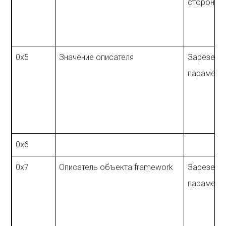
стороны
0x5
Значение описателя
Зарезерв
параметр
0x6
0x7
Описатель объекта framework
Зарезерв
параметр