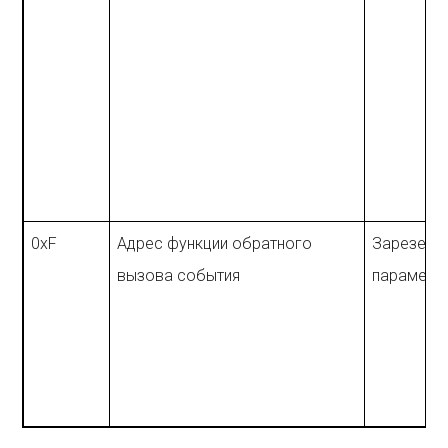
0xF
Адрес функции обратного
Зарезерв
вызова события
параметр