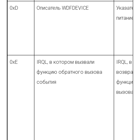
0xD
Описатель WDFDEVICE
Указатель
питание I
0xE
IRQL, в котором вызвали
IRQL, в к
функцию обратного вызова
возврати
события
функцию 
вызова с