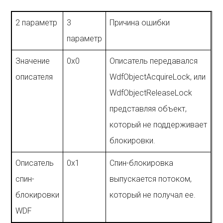
2 параметр
3
Причина ошибки
параметр
Значение
0x0
Описатель передавался
описателя
WdfObjectAcquireLock, или
WdfObjectReleaseLock
представляя объект,
который не поддерживает
блокировки.
Описатель
0x1
Спин-блокировка
спин-
выпускается потоком,
блокировки
который не получал ее.
WDF