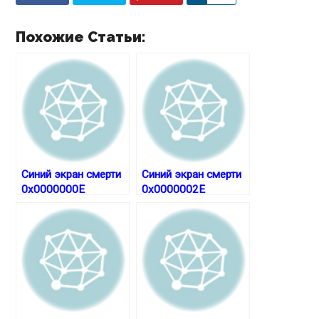
h
a
Похожие Статьи:
r
e
Синий экран смерти
Синий экран смерти
0x0000000E
0x0000002E