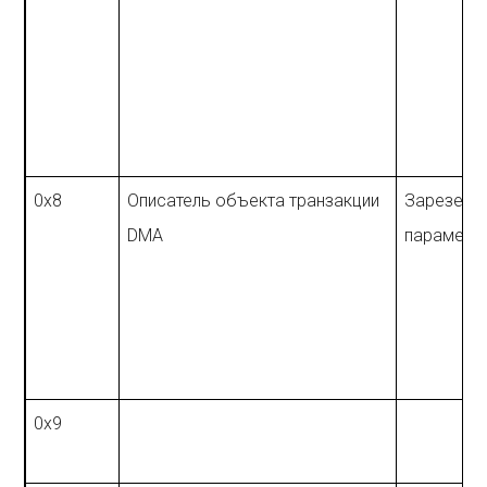
0x8
Описатель объекта транзакции
Зарезерв
DMA
параметр
0x9