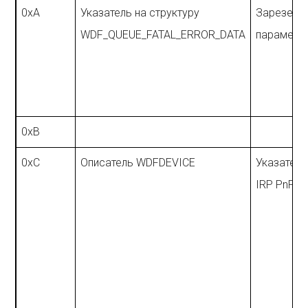
0xA
Указатель на структуру
Зарезерв
WDF_QUEUE_FATAL_ERROR_DATA
параметр
0xB
0xC
Описатель WDFDEVICE
Указатель
IRP PnP