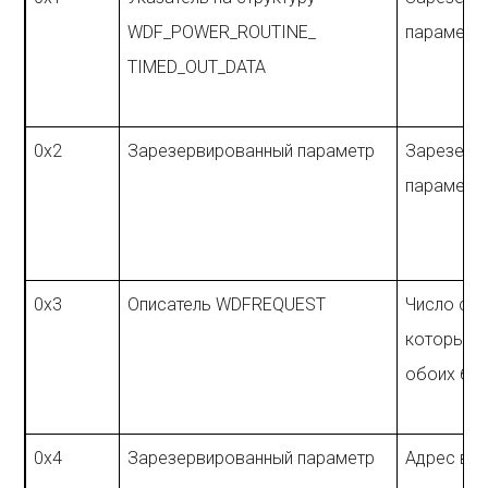
WDF_POWER_ROUTINE_
параметр
TIMED_OUT_DATA
0x2
Зарезервированный параметр
Зарезерв
параметр
0x3
Описатель WDFREQUEST
Число ссы
которые 
обоих бу
0x4
Зарезервированный параметр
Адрес вы