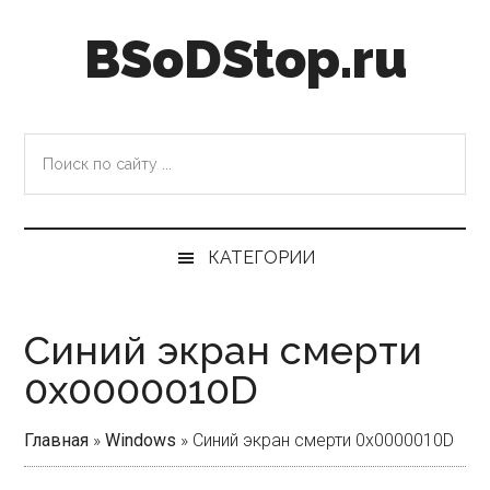
Skip
Skip
Skip
Skip
BSoDStop.ru
to
to
to
to
main
secondary
primary
footer
content
menu
sidebar
Поиск
по
сайту
...
КАТЕГОРИИ
Синий экран смерти
0x0000010D
Главная
»
Windows
»
Синий экран смерти 0x0000010D