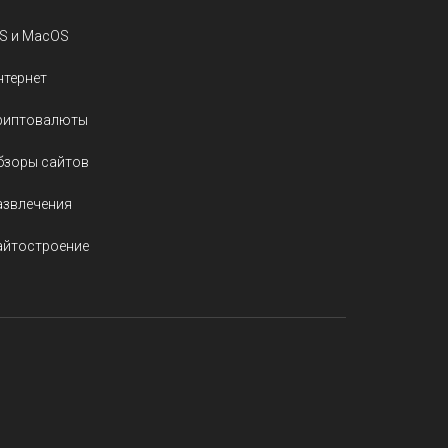
OS и MacOS
нтернет
риптовалюты
бзоры сайтов
азвлечения
айтостроение