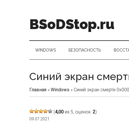
Skip
Skip
Skip
Skip
to
to
to
to
main
secondary
primary
footer
BSoDStop.ru
content
menu
sidebar
WINDOWS
БЕЗОПАСНОСТЬ
ВОССТ
Синий экран смерт
Главная
»
Windows
»
Синий экран смерти 0x00
(
4,00
из 5, оценок:
2
)
09.07.2021