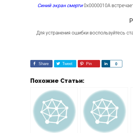
Синий экран смерти
0x0000010A встречае
Р
Для устранения ошибки воспользуйтесь ста
Share
Tweet
Pin
S
0
h
a
Похожие Статьи:
r
e