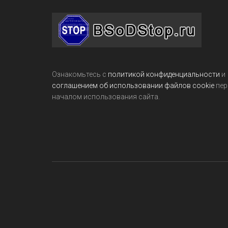
Footer
Ознакомьтесь с
политикой конфиденциальности
и
соглашением об использовании файлов cookie
пер
началом использования сайта.