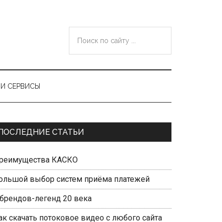
Поиск
по
сайту
...
И СЕРВИСЫ
Primary
ПОСЛЕДНИЕ СТАТЬИ
Sidebar
реимущества КАСКО
ольшой выбор систем приёма платежей
 брендов-легенд 20 века
ак скачать потоковое видео с любого сайта