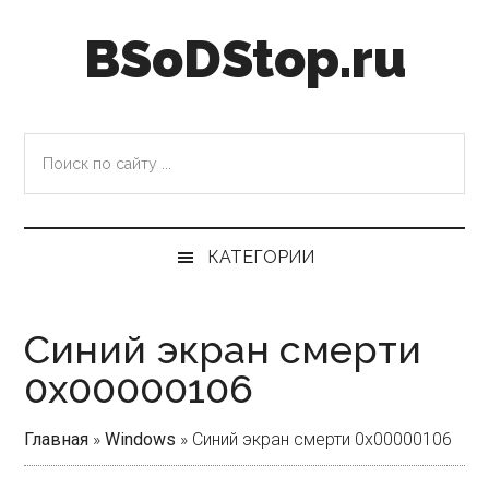
Skip
Skip
Skip
Skip
BSoDStop.ru
to
to
to
to
main
secondary
primary
footer
content
menu
sidebar
Поиск
по
сайту
...
КАТЕГОРИИ
Синий экран смерти
0x00000106
Главная
»
Windows
»
Синий экран смерти 0x00000106