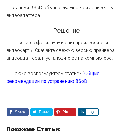
Данный BSoD обычно вызывается драйвером
видеоадаптера.
Решение
Посетите официальный сайт производителя
видеокарты. Скачайте свежую версию драйвера
видеоадаптера, и установите её на компьютере.
Также воспользуйтесь статьей “
Общие
рекомендации по устранению BSoD
”.
Share
Tweet
Pin
S
0
h
a
Похожие Статьи: