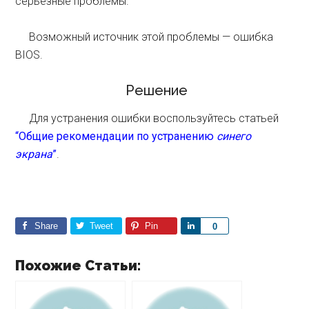
серьезные проблемы.
Возможный источник этой проблемы — ошибка
BIOS.
Решение
Для устранения ошибки воспользуйтесь статьей
“Общие рекомендации по устранению
синего
экрана
”
.
Share
Tweet
Pin
S
0
h
a
Похожие Статьи:
r
e