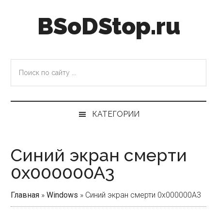
Skip
Skip
Skip
Skip
BSoDStop.ru
to
to
to
to
main
secondary
primary
footer
content
menu
sidebar
Поиск
по
сайту
...
КАТЕГОРИИ
Синий экран смерти
0x000000A3
Главная
»
Windows
»
Синий экран смерти 0x000000A3