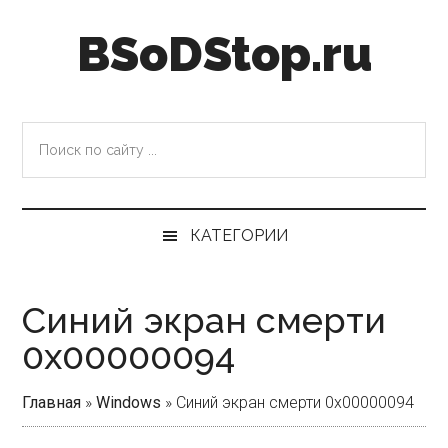
Skip
Skip
Skip
Skip
BSoDStop.ru
to
to
to
to
main
secondary
primary
footer
content
menu
sidebar
Поиск
по
сайту
...
КАТЕГОРИИ
Синий экран смерти
0x00000094
Главная
»
Windows
»
Синий экран смерти 0x00000094