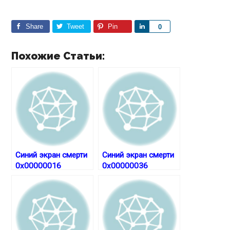
Share
Tweet
Pin
S
0
h
a
Похожие Статьи:
r
e
Синий экран смерти
Синий экран смерти
0x00000016
0x00000036