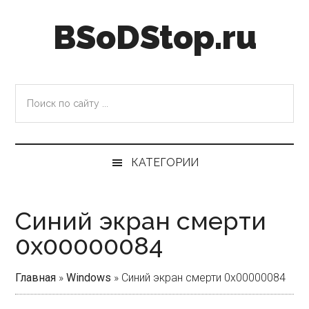
Skip
Skip
Skip
Skip
BSoDStop.ru
to
to
to
to
main
secondary
primary
footer
content
menu
sidebar
Поиск
по
сайту
...
КАТЕГОРИИ
Синий экран смерти
0x00000084
Главная
»
Windows
»
Синий экран смерти 0x00000084