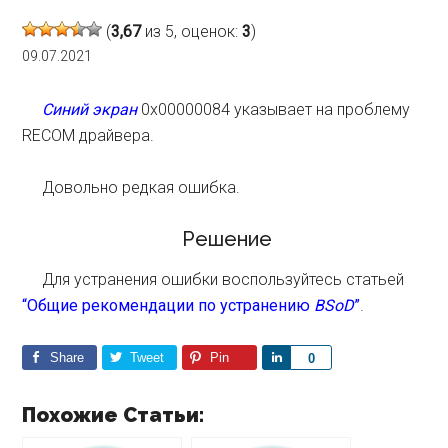
(
3,67
из 5, оценок:
3
)
09.07.2021
Синий экран
0x00000084 указывает на проблему
RECOM драйвера.
Довольно редкая ошибка.
Решение
Для устранения ошибки воспользуйтесь статьей
“Общие рекомендации по устранению
BSoD
”
.
Share
Tweet
Pin
S
0
h
a
Похожие Статьи:
r