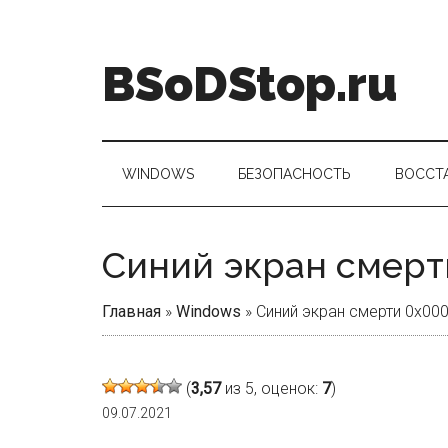
Skip
Skip
Skip
Skip
to
to
to
to
main
secondary
primary
footer
BSoDStop.ru
content
menu
sidebar
WINDOWS
БЕЗОПАСНОСТЬ
ВОССТ
Синий экран смерт
Главная
»
Windows
»
Синий экран смерти 0x00
(
3,57
из 5, оценок:
7
)
09.07.2021