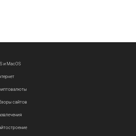
OS и MacOS
нтернет
риптовалюты
бзоры сайтов
азвлечения
айтостроение