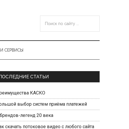
Поиск
по
сайту
...
И СЕРВИСЫ
Primary
ПОСЛЕДНИЕ СТАТЬИ
Sidebar
реимущества КАСКО
ольшой выбор систем приёма платежей
 брендов-легенд 20 века
ак скачать потоковое видео с любого сайта