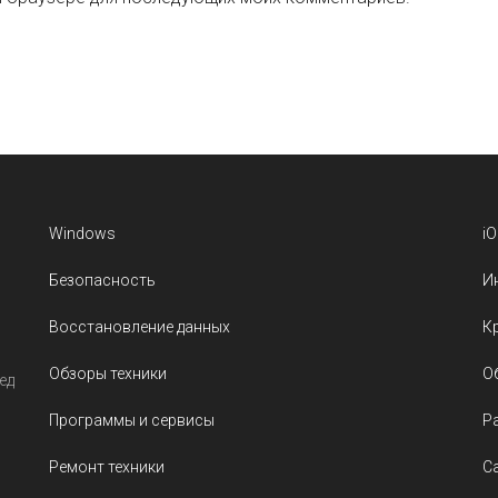
Windows
i
Безопасность
И
Восстановление данных
К
Обзоры техники
О
ед
Программы и сервисы
Р
Ремонт техники
С