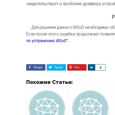
свидетельствует о проблеме драйвера устрой
Р
Для решения данного BSoD необходимо обн
Если после этого ошибка продолжает появлят
по устранению
BSoD
”
.
Share
Tweet
Pin
S
0
h
a
Похожие Статьи:
r
e