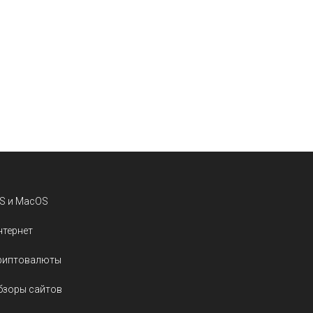
OS и MacOS
нтернет
риптовалюты
бзоры сайтов