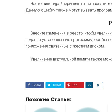
Часто видеодрайверы пытаются захватить 
Данную ошибку также могут вызвать програ
Р
Внесите изменения в реестр, чтобы увеличит
недавно установленные программы, особенно 
приложения связанные с жестким диском.
Увеличение виртуальной памяти также може
Share
Tweet
Pin
S
0
h
a
Похожие Статьи:
r
e