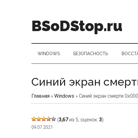
Skip
Skip
Skip
Skip
to
to
to
to
main
secondary
primary
footer
BSoDStop.ru
content
menu
sidebar
WINDOWS
БЕЗОПАСНОСТЬ
ВОССТ
Синий экран смерт
Главная
»
Windows
»
Синий экран смерти 0x00
(
3,67
из 5, оценок:
3
)
09.07.2021