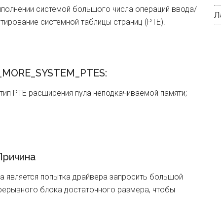
ыполнении системой большого числа операций ввода/
Л
тирование системной таблицы страниц (PTE).
_MORE_SYSTEM_PTES:
 тип PTE расширения пула неподкачиваемой памяти;
ричина
на является попытка драйвера запросить большой
епрерывного блока достаточного размера, чтобы