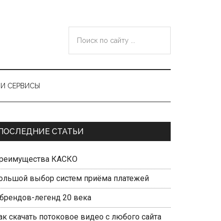
Поиск
по
сайту
...
И СЕРВИСЫ
Primary
ПОСЛЕДНИЕ СТАТЬИ
Sidebar
реимущества КАСКО
ольшой выбор систем приёма платежей
 брендов-легенд 20 века
ак скачать потоковое видео с любого сайта