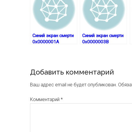
Синий экран смерти
Синий экран смерти
0x0000001A
0x0000003B
Reader
Добавить комментарий
Interactions
Ваш адрес email не будет опубликован.
Обяза
Комментарий
*