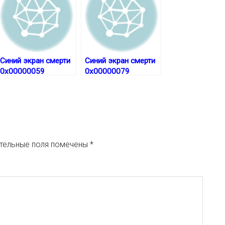
Синий экран смерти
Синий экран смерти
0x00000059
0x00000079
тельные поля помечены
*