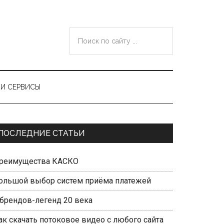
Поиск
по
сайту
...
И СЕРВИСЫ
Primary
ПОСЛЕДНИЕ СТАТЬИ
Sidebar
реимущества КАСКО
ольшой выбор систем приёма платежей
 брендов-легенд 20 века
ак скачать потоковое видео с любого сайта