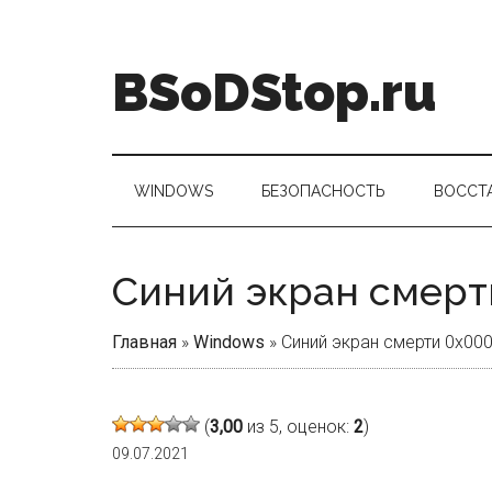
Skip
Skip
Skip
Skip
to
to
to
to
main
secondary
primary
footer
BSoDStop.ru
content
menu
sidebar
WINDOWS
БЕЗОПАСНОСТЬ
ВОССТ
Синий экран смерт
Главная
»
Windows
»
Синий экран смерти 0x00
(
3,00
из 5, оценок:
2
)
09.07.2021