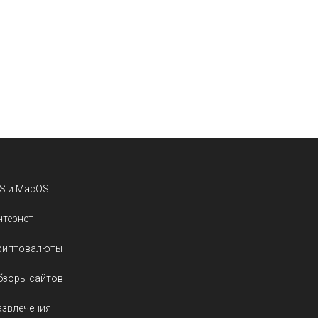
OS и MacOS
нтернет
риптовалюты
бзоры сайтов
азвлечения